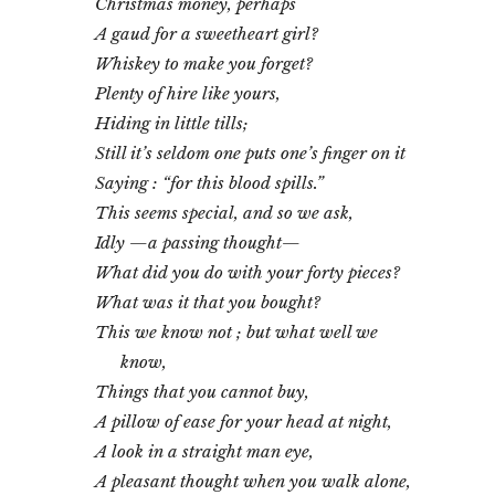
I
Christmas money, perhaps
I
A gaud for a sweetheart girl?
.
Whiskey to make you forget?
L
e
Plenty of hire like yours,
b
Hiding in little tills;
a
r
Still it’s seldom one puts one’s finger on it
d
Saying : “for this blood spills.”
e
This seems special, and so we ask,
w
o
Idly —a passing thought—
b
What did you do with your forty pieces?
b
l
What was it that you bought?
y
This we know not ; but what well we
I
know,
I
I
Things that you cannot buy,
.
A pillow of ease for your head at night,
U
A look in a straight man eye,
n
i
A pleasant thought when you walk alone,