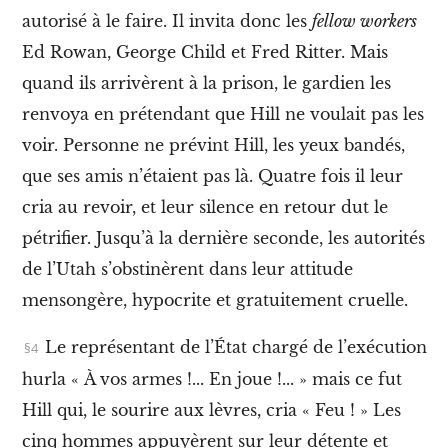
autorisé à le faire. Il invita donc les
fellow workers
Ed Rowan, George Child et Fred Ritter. Mais
A
c
quand ils arrivèrent à la prison, le gardien les
c
renvoya en prétendant que Hill ne voulait pas les
u
e
voir. Personne ne prévint Hill, les yeux bandés,
i
l
que ses amis n’étaient pas là. Quatre fois il leur
cria au revoir, et leur silence en retour dut le
pétrifier. Jusqu’à la dernière seconde, les autorités
I
n
de l’Utah s’obstinèrent dans leur attitude
t
r
mensongère, hypocrite et gratuitement cruelle.
o
d
Le représentant de l’État chargé de l’exécution
u
c
hurla « À vos armes !... En joue !... » mais ce fut
t
i
Hill qui, le sourire aux lèvres, cria « Feu ! » Les
o
cinq hommes appuyèrent sur leur détente et