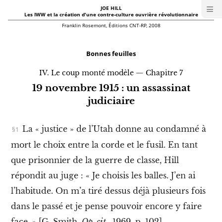
≡
JOE HILL
I
Les IWW et la création d'une contre-culture ouvrière révolutionnaire
W
W
Franklin Rosemont, Éditions CNT-RP, 2008
J
O
E
Bonnes feuilles
H
I
L
IV. Le coup monté modèle — Chapitre 7
L
|
19 novembre 1915 : un assassinat
M
judiciaire
e
n
u
La « justice » de l’Utah donne au condamné à
N
o
mort le choix entre la corde et le fusil. En tant
u
v
que prisonnier de la guerre de classe, Hill
e
l
l
répondit au juge : « Je choisis les balles. J’en ai
e
é
l’habitude. On m’a tiré dessus déjà plusieurs fois
d
i
dans le passé et je pense pouvoir encore y faire
t
i
face. » [G. Smith,
Op. cit.
, 1969, p. 102]