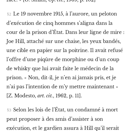
o
n
d
Le 19 novembre 1915, à l’aurore, un peloton
i
s
d’exécution de cinq hommes s’aligna dans la
p
o
cour de la prison d’État. Dans leur ligne de mire :
n
i
Joe Hill, attaché sur une chaise, les yeux bandés,
b
l
une cible en papier sur la poitrine. Il avait refusé
e
À
l’offre d’une piqûre de morphine ou d’un coup
p
de whisky que lui avait faite le médecin de la
r
o
prison. « Non, dit-il, je n’en ai jamais pris, et je
p
n’ai pas l’intention de m’y mettre maintenant »
o
s
[Z. Modesto,
art. cit.
, 1962, p. 11].
/
A
b
Selon les lois de l’État, un condamné à mort
o
peut proposer à des amis d’assister à son
u
t
exécution, et le gardien assura à Hill qu’il serait