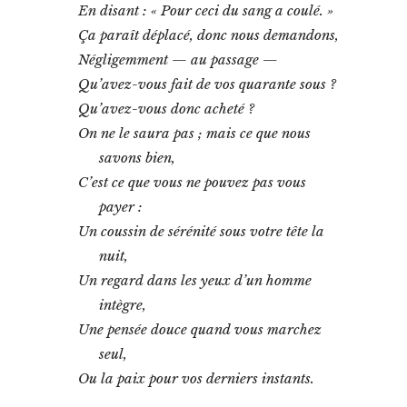
é
En disant : « Pour ceci du sang a coulé. »
I
Ça paraît déplacé, donc nous demandons,
V
Négligemment — au passage —
.
L
Qu’avez-vous fait de vos quarante sous ?
e
Qu’avez-vous donc acheté ?
c
On ne le saura pas ; mais ce que nous
o
u
savons bien,
p
C’est ce que vous ne pouvez pas vous
m
o
payer :
n
Un coussin de sérénité sous votre tête la
t
nuit,
é
m
Un regard dans les yeux d’un homme
o
intègre,
d
è
Une pensée douce quand vous marchez
l
seul,
e
Ou la paix pour vos derniers instants.
1
.