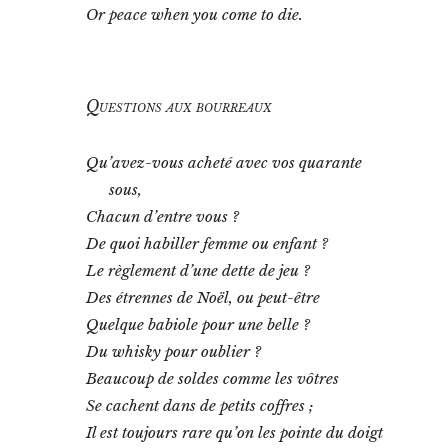
n
Or peace when you come to die.
t
e
r
n
a
Questions aux bourreaux
t
i
o
Qu’avez-vous acheté avec vos quarante
n
sous,
a
l
Chacun d’entre vous ?
i
De quoi habiller femme ou enfant ?
s
t
Le règlement d’une dette de jeu ?
e
Des étrennes de Noël, ou peut-être
e
n
Quelque babiole pour une belle ?
l
Du whisky pour oublier ?
i
Beaucoup de soldes comme les vôtres
b
e
Se cachent dans de petits coffres ;
r
Il est toujours rare qu’on les pointe du doigt
t