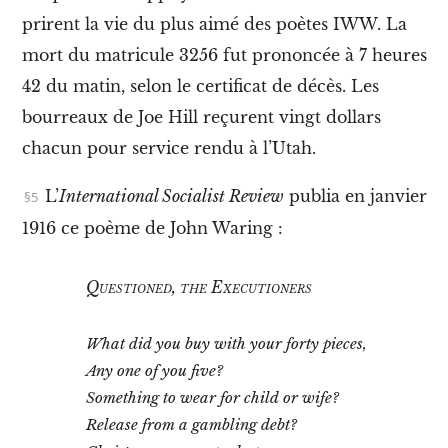
n
prirent la vie du plus aimé des poètes IWW. La
I
.
mort du matricule 3256 fut prononcée à 7 heures
J
o
42 du matin, selon le certificat de décès. Les
e
bourreaux de Joe Hill reçurent vingt dollars
H
i
chacun pour service rendu à l’Utah.
l
l
L’
International Socialist Review
publia en janvier
e
t
1916 ce poème de John Waring :
s
o
n
Questioned, the Executioners
s
y
n
What did you buy with your forty pieces,
d
i
Any one of you five?
c
Something to wear for child or wife?
a
Release from a gambling debt?
t