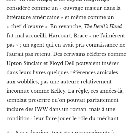
t
considéré comme un « ouvrage majeur dans la
l
a
littérature américaine » et même comme un
N
« chef-d’œuvre ». En revanche,
The Devil’s Hand
a
t
fut mal accueilli. Harcourt, Brace « ne l’aimèrent
u
r
pas » ; un agent qui en avait pris connaissance ne
e
l’aurait pas retenu. Des écrivains célèbres comme
X
Upton Sinclair et Floyd Dell pouvaient insérer
I
I
dans leurs livres quelques références amicales
I
.
aux wobblies, pas une auteure relativement
J
inconnue comme Kelley. La règle, ces années-là,
o
e
semblait prescrire qu’on pouvait parfaitement
H
i
inclure des IWW dans un roman, mais à une
l
condition : leur faire jouer le rôle du méchant.
l
,
l
Nous devrions tous être reconnaissants à