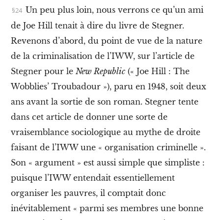
a
Un peu plus loin, nous verrons ce qu’un ami
t
i
de Joe Hill tenait à dire du livre de Stegner.
o
n
Revenons d’abord, du point de vue de la nature
X
de la criminalisation de l’IWW, sur l’article de
I
V
Stegner pour le
New Republic
(« Joe Hill : The
.
Wobblies’ Troubadour »), paru en 1948, soit deux
L
a
ans avant la sortie de son roman. Stegner tente
p
o
dans cet article de donner une sorte de
é
vraisemblance sociologique au mythe de droite
s
i
faisant de l’IWW une « organisation criminelle ».
e
Son « argument » est aussi simple que simpliste :
w
o
puisque l’IWW entendait essentiellement
b
b
organiser les pauvres, il comptait donc
l
inévitablement « parmi ses membres une bonne
y
e