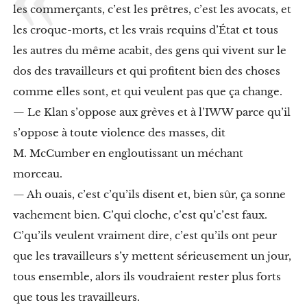
d
les commerçants, c’est les prêtres, c’est les avocats, et
e
les croque-morts, et les vrais requins d’État et tous
s
y
les autres du même acabit, des gens qui vivent sur le
n
dos des travailleurs et qui profitent bien des choses
d
i
comme elles sont, et qui veulent pas que ça change.
c
— Le Klan s’oppose aux grèves et à l’IWW parce qu’il
a
t
s’oppose à toute violence des masses, dit
e
t
M. McCumber en engloutissant un méchant
g
morceau.
a
r
— Ah ouais, c’est c’qu’ils disent et, bien sûr, ça sonne
d
vachement bien. C’qui cloche, c’est qu’c’est faux.
i
e
C’qu’ils veulent vraiment dire, c’est qu’ils ont peur
n
d
que les travailleurs s’y mettent sérieusement un jour,
e
tous ensemble, alors ils voudraient rester plus forts
l
a
que tous les travailleurs.