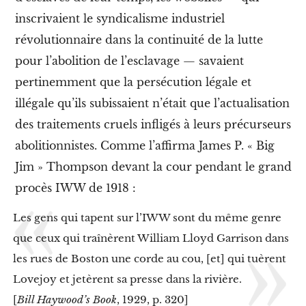
i
n
inscrivaient le syndicalisme industriel
j
révolutionnaire dans la continuité de la lutte
u
s
pour l’abolition de l’esclavage — savaient
t
pertinemment que la persécution légale et
i
c
illégale qu’ils subissaient n’était que l’actualisation
e
j
des traitements cruels infligés à leurs précurseurs
u
abolitionnistes. Comme l’affirma James P. « Big
d
i
Jim » Thompson devant la cour pendant le grand
c
i
procès IWW de 1918 :
a
i
Les gens qui tapent sur l’IWW sont du même genre
r
e
que ceux qui traînèrent William Lloyd Garrison dans
les rues de Boston une corde au cou, [et] qui tuèrent
»
Lovejoy et jetèrent sa presse dans la rivière.
3
.
[
Bill Haywood’s Book
, 1929, p. 320]