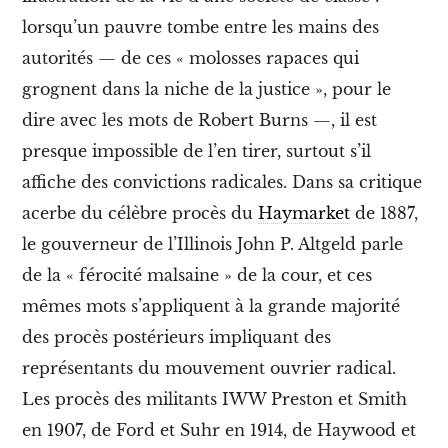
n
I
lorsqu’un pauvre tombe entre les mains des
.
autorités — de ces « molosses rapaces qui
J
o
grognent dans la niche de la justice », pour le
e
dire avec les mots de Robert Burns —, il est
H
i
presque impossible de l’en tirer, surtout s’il
l
l
affiche des convictions radicales. Dans sa critique
e
acerbe du célèbre procès du
Haymarket
de 1887,
t
s
le gouverneur de l’Illinois John P. Altgeld parle
o
n
de la « férocité malsaine » de la cour, et ces
s
mêmes mots s’appliquent à la grande majorité
y
n
des procès postérieurs impliquant des
d
i
représentants du mouvement ouvrier radical.
c
Les procès des militants IWW Preston et Smith
a
t
en 1907, de Ford et Suhr en 1914, de Haywood et