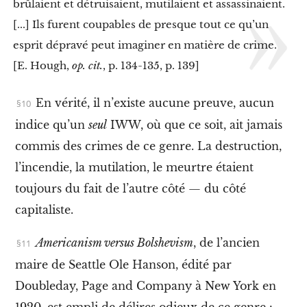
brûlaient et détruisaient, mutilaient et assassinaient.
t
r
[...] Ils furent coupables de presque tout ce qu’un
e
l
esprit dépravé peut imaginer en matière de crime.
e
[E. Hough,
op. cit.
, p. 134-135, p. 139]
s
«
En vérité, il n’existe aucune preuve, aucun
p
i
indice qu’un
seul
IWW, où que ce soit, ait jamais
l
commis des crimes de ce genre. La destruction,
o
t
l’incendie, la mutilation, le meurtre étaient
e
s
toujours du fait de l’autre côté — du côté
d
capitaliste.
u
c
i
Americanism versus Bolshevism
, de l’ancien
e
maire de Seattle Ole Hanson, édité par
l
Doubleday, Page and Company à New York en
»