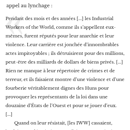
w
appel au lynchage :
o
b
Pendant des mois et des années [...] les Industrial
b
l
Workers of the World, comme ils s’appellent eux-
y
mêmes, furent réputés pour leur anarchie et leur
I
X
violence. Leur carrière est jonchée d’innombrables
.
actes impitoyables ; ils détruisirent pour des millions,
L
e
peut-être des milliards de dollars de biens privés. [...]
s
Rien ne manque à leur répertoire de crimes et de
w
o
terreur, et ils faisaient montre d’une violence et d’une
b
b
fourberie véritablement dignes des Huns pour
l
provoquer les représentants de la loi dans une
i
e
douzaine d’États de l’Ouest et pour se jouer d’eux.
s
[...]
c
o
Quand on leur résistait, [les IWW] cassaient,
n