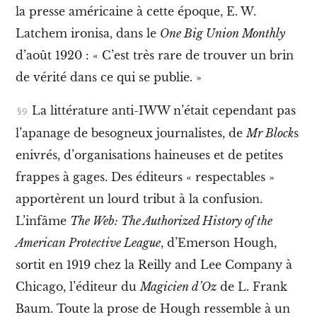
m
la presse américaine à cette époque, E. W.
e
s
Latchem ironisa, dans le
One Big Union Monthly
w
o
d’août 1920 : « C’est très rare de trouver un brin
b
de vérité dans ce qui se publie. »
b
l
i
La littérature anti-IWW n’était cependant pas
e
l’apanage de besogneux journalistes, de
Mr Block
s
s
e
enivrés, d’organisations haineuses et de petites
t
l
frappes à gages. Des éditeurs « respectables »
e
apportèrent un lourd tribut à la confusion.
f
é
L’infâme
The Web: The Authorized History of the
m
American Protective League
, d’Emerson Hough,
i
n
sortit en 1919 chez la Reilly and Lee Company à
i
s
Chicago, l’éditeur du
Magicien d’Oz
de L. Frank
m
Baum. Toute la prose de Hough ressemble à un
e