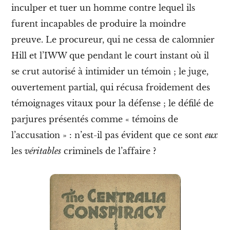
o
inculper et tuer un homme contre lequel ils
n
d
furent incapables de produire la moindre
i
s
preuve. Le procureur, qui ne cessa de calomnier
p
o
Hill et l’IWW que pendant le court instant où il
n
i
se crut autorisé à intimider un témoin ; le juge,
b
l
ouvertement partial, qui récusa froidement des
e
témoignages vitaux pour la défense ; le défilé de
À
p
parjures présentés comme « témoins de
r
o
l’accusation » : n’est-il pas évident que ce sont
eux
p
les
véritables
criminels de l’affaire ?
o
s
/
A
b
o
u
t