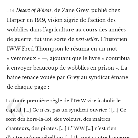
a
c
Desert of Wheat
, de Zane Grey, publié chez
l
a
Harper en 1919, vision aigrie de l’action des
s
wobblies dans l’agriculture au cours des années
s
e
de guerre, fut une sorte de
best-seller
. L’historien
o
IWW Fred Thompson le résuma en un mot —
u
v
« venimeux » —, ajoutant que le livre « contribua
r
i
à envoyer beaucoup de wobblies en prison ». La
è
haine tenace vouée par Grey au syndicat émane
r
e
de chaque page :
1
.
La toute première règle de l’IWW vise à abolir le
C
o
capital. [...] Ce n’est pas un syndicat ouvrier ! [...] Ce
m
sont des hors-la-loi, des voleurs, des maîtres
m
e
chanteurs, des pirates. [...] L’IWW [...] n’est rien
n
d’autre qu’une rébellion. [...] Ils sont contre la guerre,