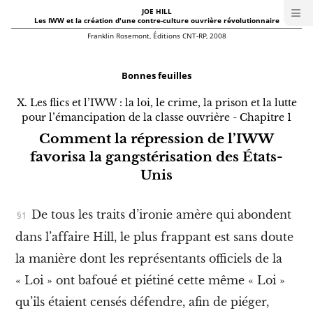
≡
JOE HILL
I
Les IWW et la création d'une contre-culture ouvrière révolutionnaire
W
W
Franklin Rosemont, Éditions CNT-RP, 2008
J
O
E
Bonnes feuilles
H
I
L
X. Les flics et l’IWW : la loi, le crime, la prison et la lutte
L
pour l’émancipation de la classe ouvrière - Chapitre 1
|
M
Comment la répression de l’IWW
e
n
favorisa la gangstérisation des États-
u
Unis
N
o
u
De tous les traits d’ironie amère qui abondent
v
e
l
dans l’affaire Hill, le plus frappant est sans doute
l
e
la manière dont les représentants officiels de la
é
d
« Loi » ont bafoué et piétiné cette même « Loi »
i
t
qu’ils étaient censés défendre, afin de piéger,
i