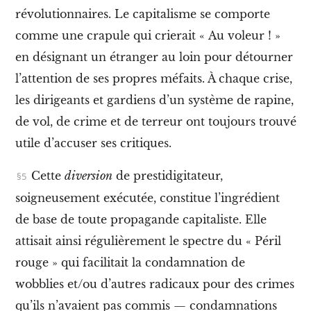
é
révolutionnaires. Le capitalisme se comporte
I
comme une crapule qui crierait « Au voleur ! »
V
.
en désignant un étranger au loin pour détourner
L
e
l’attention de ses propres méfaits. À chaque crise,
c
les dirigeants et gardiens d’un système de rapine,
o
u
de vol, de crime et de terreur ont toujours trouvé
p
m
utile d’accuser ses critiques.
o
n
Cette
diversion
de prestidigitateur,
t
é
soigneusement exécutée, constitue l’ingrédient
m
de base de toute propagande capitaliste. Elle
o
d
attisait ainsi régulièrement le spectre du « Péril
è
l
rouge » qui facilitait la condamnation de
e
wobblies et/ou d’autres radicaux pour des crimes
V
qu’ils n’avaient pas commis — condamnations
.