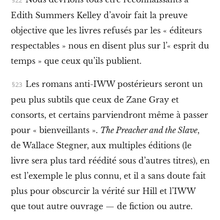
e
Edith Summers Kelley d’avoir fait la preuve
s
w
objective que les livres refusés par les « éditeurs
o
b
respectables » nous en disent plus sur l’« esprit du
b
temps » que ceux qu’ils publient.
l
i
e
Les romans anti-IWW postérieurs seront un
s
e
peu plus subtils que ceux de Zane Gray et
t
consorts, et certains parviendront même à passer
l
a
pour « bienveillants ».
The Preacher and the Slave
,
B
de Wallace Stegner, aux multiples éditions (le
e
a
livre sera plus tard réédité sous d’autres titres), en
t
G
est l’exemple le plus connu, et il a sans doute fait
e
plus pour obscurcir la vérité sur Hill et l’IWW
n
e
que tout autre ouvrage — de fiction ou autre.
r