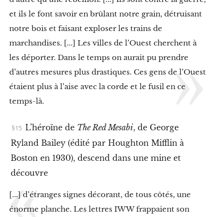
t
l
et ils le font savoir en brûlant notre grain, détruisant
a
notre bois et faisant exploser les trains de
r
é
marchandises. [...] Les villes de l’Ouest cherchent à
p
r
les déporter. Dans le temps on aurait pu prendre
e
d’autres mesures plus drastiques. Ces gens de l’Ouest
s
s
étaient plus à l’aise avec la corde et le fusil en ce
i
temps-là.
o
n
d
L’héroïne de
The Red Mesabi
, de George
e
l
Ryland Bailey (édité par Houghton Mifflin à
’
I
Boston en 1930), descend dans une mine et
W
découvre
W
f
[...] d’étranges signes décorant, de tous côtés, une
a
v
énorme planche. Les lettres IWW frappaient son
o