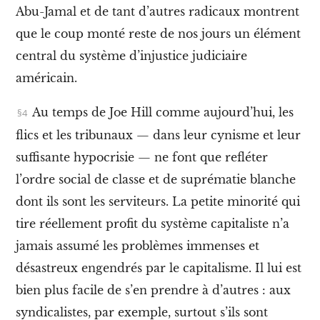
n
Abu-Jamal et de tant d’autres radicaux montrent
t
e
que le coup monté reste de nos jours un élément
r
n
central du système d’injustice judiciaire
a
américain.
t
i
o
Au temps de Joe Hill comme aujourd’hui, les
n
flics et les tribunaux — dans leur cynisme et leur
a
l
suffisante hypocrisie — ne font que refléter
i
s
l’ordre social de classe et de suprématie blanche
t
dont ils sont les serviteurs. La petite minorité qui
e
e
tire réellement profit du système capitaliste n’a
n
l
jamais assumé les problèmes immenses et
i
désastreux engendrés par le capitalisme. Il lui est
b
e
bien plus facile de s’en prendre à d’autres : aux
r
t
syndicalistes, par exemple, surtout s’ils sont