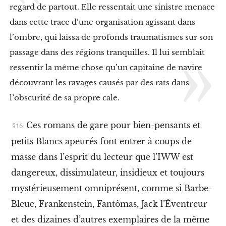
r
regard de partout. Elle ressentait une sinistre menace
i
dans cette trace d’une organisation agissant dans
s
a
l’ombre, qui laissa de profonds traumatismes sur son
l
passage dans des régions tranquilles. Il lui semblait
a
g
ressentir la même chose qu’un capitaine de navire
a
n
découvrant les ravages causés par des rats dans
g
l’obscurité de sa propre cale.
s
t
é
Ces romans de gare pour bien-pensants et
r
i
petits Blancs apeurés font entrer à coups de
s
masse dans l’esprit du lecteur que l’IWW est
a
t
dangereux, dissimulateur, insidieux et toujours
i
o
mystérieusement omniprésent, comme si Barbe-
n
Bleue, Frankenstein, Fantômas, Jack l’Éventreur
d
e
et des dizaines d’autres exemplaires de la même