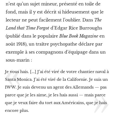
t
n’est qu’un sujet mineur, présenté en toile de
t
e
fond, mais il y est décrit si hideusement que le
p
o
lecteur ne peut facilement l’oublier. Dans
The
u
Land that Time Forgot
d’Edgar Rice Burroughs
r
l
(publié dans le populaire
Blue Book Magazine
en
’
août 1918), un traître psychopathe déclare par
é
m
exemple à ses compagnons d’équipage dans un
a
n
sous-marin :
c
i
Je vous hais. [...] J’ai été viré de votre chantier naval à
p
a
Santa Monica. J’ai été viré de la Californie. Je suis un
t
IWW. Je suis devenu un agent des Allemands — pas
i
o
parce que je les aime, je les hais aussi — mais parce
n
que je veux faire du tort aux Américains, que je hais
d
e
encore plus.
l