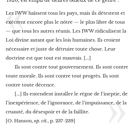
1920, est empli de délires odieux de ce genre :
X
.
L
Les IWW haïssent tous les pays, mais ils détestent et
e
exècrent encore plus le nôtre — le plus libre de tous
s
f
— que tous les autres réunis. Les IWW ridiculisent la
l
Loi divine autant que les lois humaines. Ils croient
i
c
nécessaire et juste de détruire toute chose. Leur
s
e
doctrine est que tout est mauvais. [...]
t
Ils sont contre tout gouvernement. Ils sont contre
l
’
toute morale. Ils sont contre tout progrès. Ils sont
I
contre toute décence.
W
W
[...] Ils entendent installer le règne de l’ineptie, de
l’inexpérience, de l’ignorance, de l’impuissance, de la
:
l
cruauté, du désespoir et de la faillite.
a
l
[O. Hanson,
op. cit.
, p. 237-239]
o
i