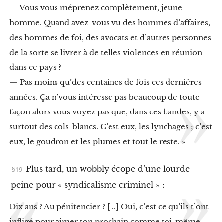
p
— Vous vous méprenez complètement, jeune
a
i
homme. Quand avez-vous vu des hommes d’affaires,
x
des hommes de foi, des avocats et d’autres personnes
X
de la sorte se livrer à de telles violences en réunion
I
.
dans ce pays ?
W
o
— Pas moins qu’des centaines de fois ces dernières
b
années. Ça n’vous intéresse pas beaucoup de toute
b
l
façon alors vous voyez pas que, dans ces bandes, y a
i
surtout des cols-blancs. C’est eux, les lynchages ; c’est
e
s
eux, le goudron et les plumes et tout le reste. »
c
o
n
Plus tard, un wobbly écope d’une lourde
t
r
peine pour « syndicalisme criminel » :
e
s
Dix ans ? Au pénitencier ? [...] Oui, c’est ce qu’ils t’ont
t
infligé pour aimer ton prochain comme toi-même.