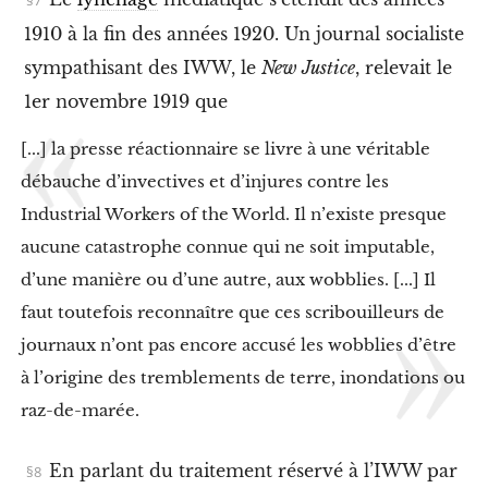
s
t
1910 à la fin des années 1920. Un journal socialiste
i
sympathisant des IWW, le
New Justice
, relevait le
o
n
1er novembre 1919 que
b
l
[...] la presse réactionnaire se livre à une véritable
a
n
débauche d’invectives et d’injures contre les
c
h
Industrial Workers of the World. Il n’existe presque
e
aucune catastrophe connue qui ne soit imputable,
V
d’une manière ou d’une autre, aux wobblies. [...] Il
I
I
faut toutefois reconnaître que ces scribouilleurs de
I
journaux n’ont pas encore accusé les wobblies d’être
.
L
à l’origine des tremblements de terre, inondations ou
e
s
raz-de-marée.
f
e
m
En parlant du traitement réservé à l’IWW par