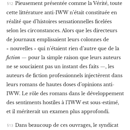
,
Pieusement présentée comme la Vérité, toute
l
cette littérature anti-IWW n’était constituée en
e
c
réalité que d’histoires sensationnelles ficelées
r
selon les circonstances. Alors que les directeurs
i
m
de journaux emplissaient leurs colonnes de
e
,
« nouvelles » qui n’étaient rien d’autre que de la
l
fiction
— pour la simple raison que leurs auteurs
a
p
ne se souciaient pas un instant des faits —, les
r
i
auteurs de fiction professionnels injectèrent dans
s
leurs romans de hautes doses d’opinions anti-
o
n
IWW. Le rôle des romans dans le développement
e
t
des sentiments hostiles à l’IWW est sous-estimé,
l
et il mériterait un examen plus approfondi.
a
l
u
Dans beaucoup de ces ouvrages, le syndicat