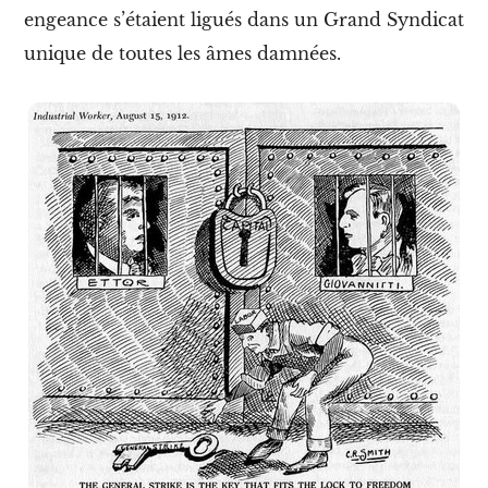
s
engeance s’étaient ligués dans un Grand Syndicat
É
t
unique de toutes les âmes damnées.
a
t
s
-
U
n
i
s
2
.
L
e
s
w
o
b
b
l
i
e
s