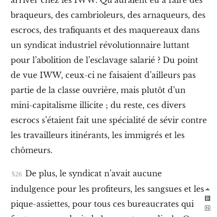
arriver chez les IWW. Qu’auraient eu à faire des
u
r
braqueurs, des cambrioleurs, des arnaqueurs, des
r
é
escrocs, des trafiquants et des maquereaux dans
a
un syndicat industriel révolutionnaire luttant
l
i
pour l’abolition de l’esclavage salarié ? Du point
s
m
de vue IWW, ceux-ci ne faisaient d’ailleurs pas
e
partie de la classe ouvrière, mais plutôt d’un
v
e
mini-capitalisme illicite ; du reste, ces divers
r
escrocs s’étaient fait une spécialité de sévir contre
n
a
les travailleurs itinérants, les immigrés et les
c
u
chômeurs.
l
a
De plus, le syndicat n’avait aucune
i
r
indulgence pour les profiteurs, les sangsues et les
e
pique-assiettes, pour tous ces bureaucrates qui
C