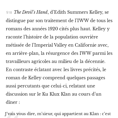
A
x
e
The Devil’s Hand
, d’Edith Summers Kelley, se
l
distingue par son traitement de l’IWW de tous les
S
t
romans des années 1920 cités plus haut. Kelley y
e
e
raconte l’histoire de la population ouvrière
l
métissée de l’Imperial Valley en Californie avec,
e
,
en arrière-plan, la résurgence des IWW parmi les
t
r
travailleurs agricoles au milieu de la décennie.
u
En contraste éclatant avec les livres précités, le
a
n
roman de Kelley comprend quelques passages
d
aussi percutants que celui-ci, relatant une
c
a
discussion sur le Ku Klux Klan au cours d’un
s
s
dîner :
e
u
J’vais vous dire, m’sieur, qui appartient au Klan : c’est
r