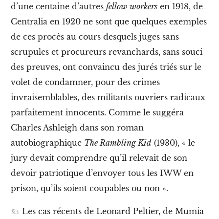
I
d’une centaine d’autres
fellow workers
en 1918, de
I
.
Centralia en 1920 ne sont que quelques exemples
L
de ces procès au cours desquels juges sans
e
b
scrupules et procureurs revanchards, sans souci
a
r
des preuves, ont convaincu des jurés triés sur le
d
volet de condamner, pour des crimes
e
w
invraisemblables, des militants ouvriers radicaux
o
parfaitement innocents. Comme le suggéra
b
b
Charles Ashleigh dans son roman
l
y
autobiographique
The Rambling Kid
(1930), « le
I
jury devait comprendre qu’il relevait de son
I
I
devoir patriotique d’envoyer tous les IWW en
.
prison, qu’ils soient coupables ou non ».
U
n
i
Les cas récents de Leonard Peltier, de Mumia