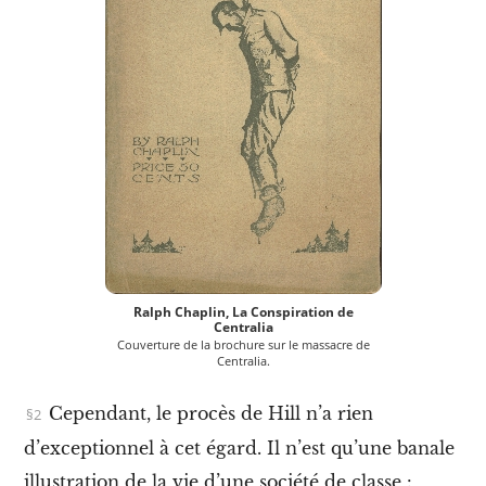
A
c
c
u
e
i
l
I
n
t
Ralph Chaplin, La Conspiration de
r
Centralia
o
Couverture de la brochure sur le massacre de
d
Centralia.
u
c
Cependant, le procès de Hill n’a rien
t
i
d’exceptionnel à cet égard. Il n’est qu’une banale
o
illustration de la vie d’une société de classe :