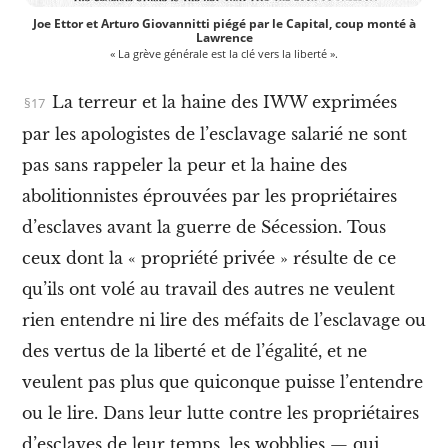
,
Joe
Ettor
et Arturo Giovannitti piégé par le Capital, coup monté à
c
Lawrence
r
« La grève générale est la clé vers la liberté ».
i
t
La terreur et la haine des IWW exprimées
i
q
par les apologistes de l’esclavage salarié ne sont
u
pas sans rappeler la peur et la haine des
e
s
abolitionnistes éprouvées par les propriétaires
d
u
d’esclaves avant la guerre de Sécession. Tous
«
ceux dont la « propriété privée » résulte de ce
s
qu’ils ont volé au travail des autres ne veulent
y
rien entendre ni lire des méfaits de l’esclavage ou
s
t
des vertus de la liberté et de l’égalité, et ne
è
m
veulent pas plus que quiconque puisse l’entendre
e
ou le lire. Dans leur lutte contre les propriétaires
d
’
d’esclaves de leur temps, les wobblies — qui