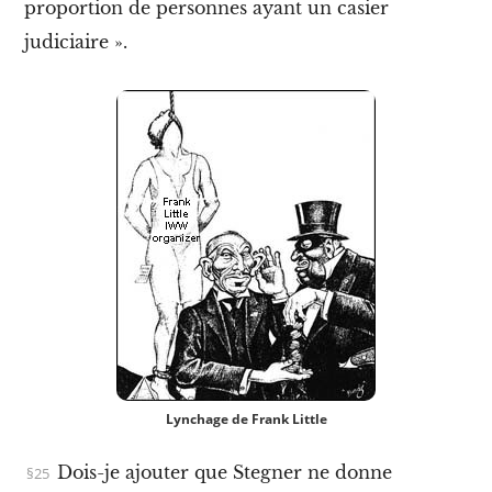
proportion de personnes ayant un casier
n
t
judiciaire ».
h
é
o
r
i
e
e
t
e
n
p
r
a
t
i
q
u
e
Lynchage de
Frank Little
X
V
Dois-je ajouter que Stegner ne donne
.