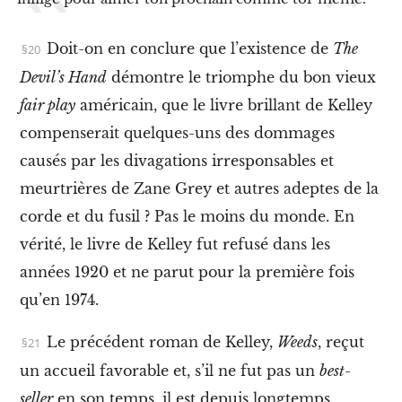
a
l
i
Doit-on en conclure que l’existence de
The
n
i
Devil’s Hand
démontre le triomphe du bon vieux
s
m
fair play
américain, que le livre brillant de Kelley
e
compenserait quelques-uns des dommages
X
causés par les divagations irresponsables et
I
I
meurtrières de Zane Grey et autres adeptes de la
.
L
corde et du fusil ? Pas le moins du monde. En
e
vérité, le livre de Kelley fut refusé dans les
s
w
années 1920 et ne parut pour la première fois
o
b
qu’en 1974.
b
l
Le précédent roman de Kelley,
Weeds
, reçut
i
e
un accueil favorable et, s’il ne fut pas un
best-
s
seller
en son temps, il est depuis longtemps
e