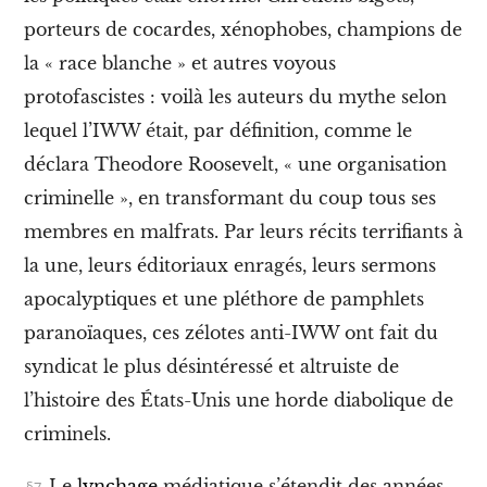
o
porteurs de cocardes, xénophobes, champions de
l
o
la « race blanche » et autres voyous
g
i
protofascistes : voilà les auteurs du mythe selon
e
lequel l’IWW était, par définition, comme le
s
V
déclara Theodore Roosevelt, « une organisation
I
criminelle », en transformant du coup tous ses
I
.
membres en malfrats. Par leurs récits terrifiants à
L
’
la une, leurs éditoriaux enragés, leurs sermons
I
apocalyptiques et une pléthore de pamphlets
W
W
paranoïaques, ces zélotes anti-IWW ont fait du
e
syndicat le plus désintéressé et altruiste de
t
l
l’histoire des États-Unis une horde diabolique de
a
q
criminels.
u
e
Le
lynchage
médiatique s’étendit des années