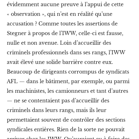
C
évidemment aucune preuve à l’appui de cette
o
« observation », qui n’est en réalité qu’une
n
t
accusation ? Comme toutes les assertions de
r
Stegner à propos de l’IWW, celle-ci est fausse,
e
-
nulle et non avenue. Loin d’accueillir des
c
u
criminels professionnels dans ses rangs, l’IWW
l
avait élevé une solide barrière contre eux.
t
u
Beaucoup de dirigeants corrompus de syndicats
r
e
AFL — dans le bâtiment, par exemple, ou parmi
w
les machinistes, les camionneurs et tant d’autres
o
b
— ne se contentaient pas d’accueillir des
b
criminels dans leurs rangs, mais ils leur
l
y
permettaient souvent de contrôler des sections
e
t
syndicales entières. Rien de la sorte ne pouvait
s