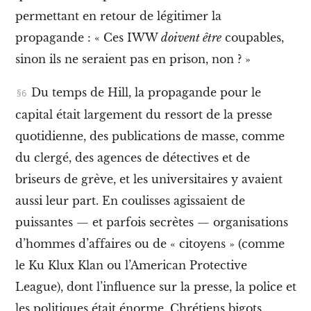
J
permettant en retour de légitimer la
o
e
propagande : « Ces IWW
doivent être
coupables,
H
sinon ils ne seraient pas en prison, non ? »
i
l
l
Du temps de Hill, la propagande pour le
e
t
capital était largement du ressort de la presse
l
quotidienne, des publications de masse, comme
e
s
du clergé, des agences de détectives et de
a
briseurs de grève, et les universitaires y avaient
r
t
aussi leur part. En coulisses agissaient de
s
puissantes — et parfois secrètes — organisations
V
I
d’hommes d’affaires ou de « citoyens » (comme
.
M
le Ku Klux Klan ou l’American Protective
y
League), dont l’influence sur la presse, la police et
t
h
les politiques était énorme. Chrétiens bigots,