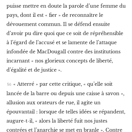
n
t
puisse mettre en doute la parole d’une femme du
e
pays, dont il est « fier » de reconnaître le
r
n
dévouement commun
.
Il se défend ensuite
a
d’avoir pu dire quoi que ce soit de répréhensible
t
i
à l’égard de l’accusé
et
se lamente de l’attaque
o
n
infondée de MacDougall contre des institutions
a
incarnant « nos glorieux concepts de liberté,
l
i
d’égalité et de justice »
.
s
t
e
« Atterré » par cette critique, « qu’elle soit
e
lancée de la barre ou depuis une caisse à savon »
,
n
l
allusion aux orateurs de rue, il agite un
i
épouvantail :
lorsque de telles idées se répandent,
b
e
augure-t-il, « alors la liberté fuit nos justes
r
t
contrées et l’anarchie se met en branle ». Contre