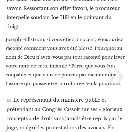
J
savoir. Ressortant son effet favori, le procureur
o
e
interpelle soudain Joe Hill en le pointant du
H
i
doigt :
l
l
Joseph Hillstrom, si vous étiez innocent, vous auriez
e
raconté comment vous avez été blessé. Pourquoi au
t
l
nom de Dieu n’avez-vous pas tout raconté pour laver
e
s
votre nom de cette infamie ? Parce que vous êtes
a
coupable et que vous ne pouvez pas raconter une
r
t
histoire qui puisse être corroborée. Voilà pourquoi.
s
V
Le représentant du ministère public et
I
.
prétendant au Congrès s’assoit sur ses « glorieux
M
y
concepts » de droit sans jamais être repris par le
t
juge, malgré les protestations des avocats. En
h