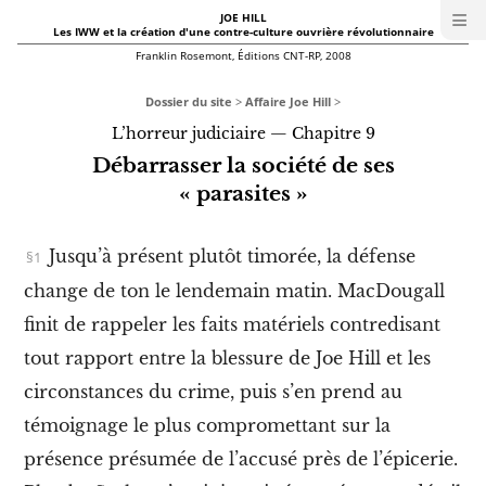
≡
JOE HILL
I
Les IWW et la création d'une contre-culture ouvrière révolutionnaire
W
W
Franklin Rosemont, Éditions CNT-RP, 2008
J
O
E
Dossier du site
>
Affaire Joe Hill
>
H
L’horreur judiciaire — Chapitre 9
I
L
Débarrasser la société de ses
L
|
« parasites »
M
e
n
u
Jusqu’à présent plutôt timorée, la défense
N
change de ton le lendemain matin.
MacDougall
o
u
finit de rappeler les faits matériels contredisant
v
e
tout rapport entre la blessure de Joe Hill et les
l
l
circonstances du crime, puis s’en prend au
e
é
témoignage le plus compromettant sur la
d
i
présence présumée de l’accusé près de l’épicerie.
t
i