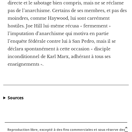
o
directe et le sabotage bien compris, mais ne se réclame
é
pas de l’anarchisme.
Certains de ses membres, et pas des
s
i
moindres, comme Haywood, lui sont carrément
e
hostiles
.
Joe Hill lui-même récusa « fermement »
w
l’imputation d’anarchisme qui motiva en partie
o
b
l’enquête fédérale contre lui à San Pedro, mais il se
b
déclara spontanément à cette occasion « disciple
l
inconditionnel de Karl Marx, adhérant à tous ses
y
e
enseignements »
.
n
t
h
é
o
r
Sources
i
e
e
t
e
n
Reproduction libre, excepté à des fins commerciales et sous réserve des