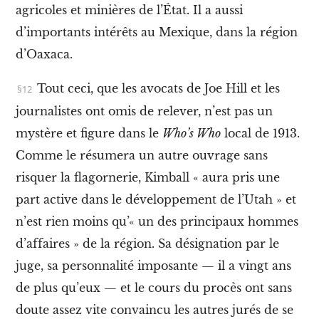
X
agricoles et minières de l’État. Il a aussi
.
L
d’importants intérêts au Mexique, dans la région
e
d’Oaxaca
.
s
f
l
Tout ceci, que les avocats de Joe Hill et les
i
c
journalistes ont omis de relever, n’est pas un
s
mystère et figure dans le
Who’s Who
local de 1913
.
e
t
Comme le résumera un autre ouvrage sans
l
risquer la flagornerie, Kimball « aura pris une
’
I
part active dans le développement de l’Utah » et
W
W
n’est rien moins qu’« un des principaux hommes
d’affaires » de la région
. Sa désignation par le
:
l
juge, sa personnalité imposante —
il a vingt ans
a
l
de plus qu’eux
— et le cours du procès ont sans
o
doute assez vite convaincu les autres jurés de se
i