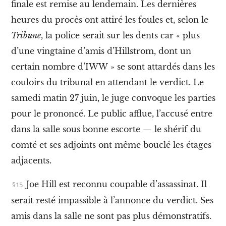
t
finale est remise au lendemain. Les dernières
t
e
heures du procès ont attiré les foules et, selon le
p
Tribune
, la police serait sur les dents car « plus
o
u
d’une vingtaine d’amis d’Hillstrom, dont un
r
certain nombre d’IWW » se sont attardés dans les
l
’
couloirs du tribunal en attendant le verdict
.
Le
é
m
samedi matin 27 juin, le juge convoque les parties
a
pour le prononcé. Le public afflue, l’accusé entre
n
c
dans la salle sous bonne escorte — le shérif du
i
p
comté et ses adjoints ont même bouclé les étages
a
adjacents
.
t
i
o
Joe Hill est reconnu coupable d’assassinat. Il
n
serait resté impassible à l’annonce du verdict. Ses
d
e
amis dans la salle ne sont pas plus démonstratifs.
l