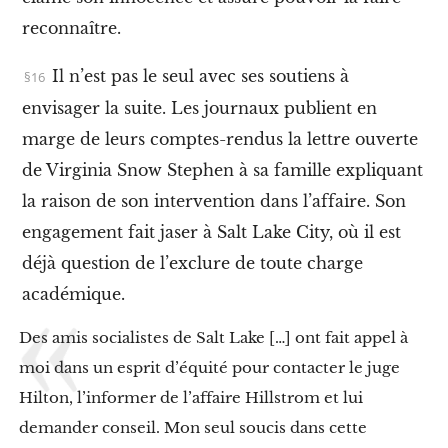
i
e
reconnaître
.
s
c
Il n’est pas le seul avec ses soutiens à
o
n
envisager la suite.
Les journaux publient en
t
r
marge de leurs comptes-rendus la lettre ouverte
e
de Virginia Snow Stephen à sa famille expliquant
s
t
la raison de son intervention dans l’affaire
.
Son
a
engagement fait jaser à Salt Lake City, où il est
l
i
déjà question de l’exclure de toute charge
n
i
académique
.
s
m
Des amis socialistes de Salt Lake […] ont fait appel à
e
moi dans un esprit d’équité pour contacter le juge
X
I
Hilton, l’informer de l’affaire Hillstrom et lui
I
demander conseil. Mon seul soucis dans cette
.