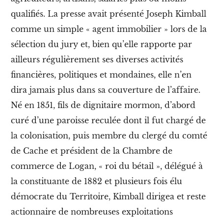
t
r
qualifiés. La presse avait présenté Joseph Kimball
e
comme un simple « agent immobilier » lors de la
l
e
sélection du jury
et,
bien qu’elle rapporte par
s
«
ailleurs régulièrement ses diverses activités
financières, politiques et mondaines
, elle n’en
p
i
dira jamais plus dans sa couverture de l’affaire.
l
Né en 1851, fils de dignitaire mormon, d’abord
o
t
curé d’une paroisse reculée dont il fut chargé de
e
s
la colonisation, puis membre du clergé du comté
d
de Cache et président de la Chambre de
u
c
commerce de Logan, « roi du bétail », délégué à
i
e
la constituante de 1882 et plusieurs fois élu
l
démocrate du Territoire, Kimball dirigea et reste
»
actionnaire de nombreuses exploitations