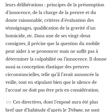
s
leurs délibérations : principes de la présomption
t
i
d’innocence, de la charge de la preuve et du
o
n
doute raisonnable, critères d’évaluation des
b
témoignages, qualification de la gravité d’un
l
a
homicide,
etc
.
Dans une de ses vingt-deux
n
consignes, il précise que la question du mobile
c
h
peut aider à se prononcer mais ne suffit pas à
e
déterminer la culpabilité ou l’innocence. Il donne
V
I
aussi sa conception élastique des preuves
I
I
circonstancielles, telle qu’il l’avait annoncée la
.
veille, tout en stipulant bien que le silence de
L
e
l’accusé ne doit pas être pris en considération.
s
f
Ces directives,
dont l’exposé aura été plus
e
m
bref que d’habitude d’après le
Tribune
, ne sont