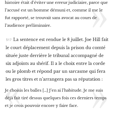
L
histoire était d’éviter une erreur judiciaire, parce que
e
s
l’accusé est un homme démuni et, comme il me le
w
fut rapporté, se trouvait sans avocat au cours de
o
b
l’audience préliminaire.
b
l
i
La sentence est rendue le 8 juillet. Joe Hill fait
e
le court déplacement depuis la prison du comté
s
e
située juste derrière le tribunal accompagné de
t
l
six adjoints au shérif. Il a le choix entre la corde
a
ou le plomb et répond par un sarcasme qui fera
N
a
les gros titres et n’arrangera pas sa réputation :
t
u
Je choisis les balles […] J’en ai l’habitude. Je me suis
r
e
déjà fait tiré dessus quelques fois ces derniers temps
X
et je crois pouvoir encore y faire face.
I
I