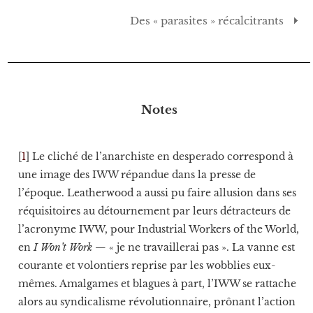
l
a
Des « parasites » récalcitrants
B
e
a
t
G
e
Notes
n
e
r
a
[
1
]
Le cliché de l’anarchiste en desperado correspond à
t
une image des IWW répandue dans la presse de
i
o
l’époque. Leatherwood a aussi pu faire allusion dans ses
n
réquisitoires au détournement par leurs détracteurs de
X
l’acronyme IWW, pour Industrial Workers of the World,
I
en
I Won’t Work
— « je ne travaillerai pas ». La vanne est
V
.
courante et volontiers reprise par les wobblies eux-
L
mêmes. Amalgames et blagues à part, l’IWW se rattache
a
p
alors au syndicalisme révolutionnaire, prônant l’action