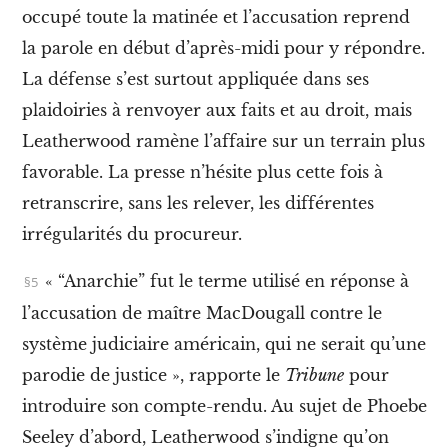
I
occupé toute la matinée et l’accusation reprend
I
.
la parole en début d’après-midi pour y répondre
.
L
La défense s’est surtout appliquée dans ses
e
b
plaidoiries à renvoyer aux faits et au droit, mais
a
r
Leatherwood ramène l’affaire sur un terrain plus
d
favorable. La presse n’hésite plus cette fois à
e
w
retranscrire, sans les relever, les différentes
o
b
irrégularités du procureur.
b
l
« “Anarchie” fut le terme utilisé en réponse à
y
l’accusation de maître MacDougall contre le
I
I
système judiciaire américain, qui ne serait qu’une
I
.
parodie de justice », rapporte le
Tribune
pour
U
introduire son compte-rendu
.
Au sujet de Phoebe
n
i
Seeley d’abord, Leatherwood s’indigne qu’on