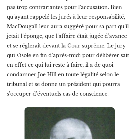
m
e
pas trop contrariantes pour l’accusation.
Bien
s
qu’ayant rappelé les jurés à leur responsabilité
,
w
o
MacDougall leur aura suggéré pour sa part qu’il
b
b
jetait l’éponge, que l’affaire était jugée d’avance
l
et se réglerait devant la Cour suprême. Le jury
i
e
qui s’isole en fin d’après-midi pour délibérer sait
s
en effet ce qui lui reste à faire, il a de quoi
e
t
condamner Joe Hill en toute légalité selon le
l
e
tribunal et se donne un président qui pourra
f
s’occuper d’éventuels cas de conscience.
é
m
i
n
i
s
m
e