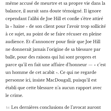
n
même accusé de meurtre et sa propre vie dans la
I
balance, il aurait sans doute témoigné. Il ignore
.
J
cependant l’alibi de Joe Hill et confie s’être attiré
o
e
la « haine » de son client pour l’avoir trop sollicité
H
à ce sujet, au point de se faire récuser en pleine
i
l
audience
.
Et d’annoncer pour finir que Joe Hill
l
e
ne donnerait jamais l’origine de sa blessure par
t
balle
,
pour des raisons qui lui sont propres et
s
o
parce qu’il en fait une affaire d’honneur — « c’est
n
s
un homme de cet acabit »
.
Ce qui ne regarde
y
personne ici, insiste MacDougall, puisqu’il est
n
d
établi que cette blessure n’a aucun rapport avec
i
le crime
.
c
a
t
Les dernières conclusions de l’avocat auront