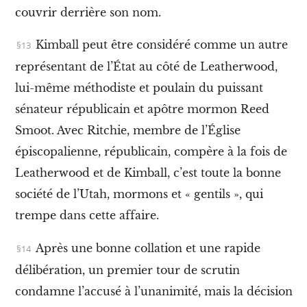
,
couvrir derrière son nom.
l
e
Kimball peut être considéré comme un autre
c
r
représentant de l’État au côté de
Leatherwood,
i
m
lui-même méthodiste et poulain du puissant
e
sénateur républicain et apôtre mormon Reed
,
l
Smoot. Avec Ritchie, membre de l’Église
a
p
épiscopalienne, républicain, compère à la fois de
r
Leatherwood et de Kimball
, c’est toute la bonne
i
s
société de l’Utah, mormons et « gentils », qui
o
trempe dans cette affaire.
n
e
t
Après une bonne collation et une rapide
l
a
délibération, un premier tour de scrutin
l
condamne l’accusé à l’unanimité, mais la décision
u