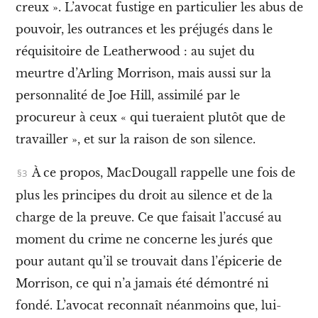
creux ». L’avocat fustige en particulier les abus de
pouvoir, les outrances et les préjugés dans le
A
réquisitoire de Leatherwood : au sujet du
c
c
meurtre d’Arling Morrison, mais aussi sur la
u
personnalité de Joe Hill, assimilé par le
e
i
procureur à ceux « qui tueraient plutôt que de
l
travailler », et sur la raison de son silence
.
I
À ce propos, MacDougall rappelle une fois de
n
plus les principes du droit au silence et de la
t
r
charge de la preuve.
Ce que faisait l’accusé au
o
d
moment du crime ne concerne les jurés que
u
pour autant qu’il se trouvait dans l’épicerie de
c
t
Morrison, ce qui n’a jamais été démontré ni
i
o
fondé. L’avocat reconnaît néanmoins que, lui-