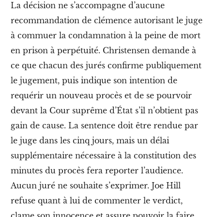
a
La décision ne s’accompagne d’aucune
c
recommandation de clémence autorisant le juge
l
a
à commuer la condamnation à la peine de mort
s
s
en prison à perpétuité. Christensen demande à
e
ce que chacun des jurés confirme publiquement
o
u
le jugement, puis indique son intention de
v
requérir un nouveau procès et de se pourvoir
r
i
devant la Cour suprême d’État s’il n’obtient pas
è
r
gain de cause. La sentence doit être rendue par
e
le juge dans les cinq jours, mais un délai
X
I
supplémentaire nécessaire à la constitution des
.
minutes du procès fera reporter l’audience.
W
o
Aucun juré ne souhaite s’exprimer. Joe Hill
b
b
refuse quant à lui de commenter le verdict,
l
clame son innocence et assure pouvoir la faire