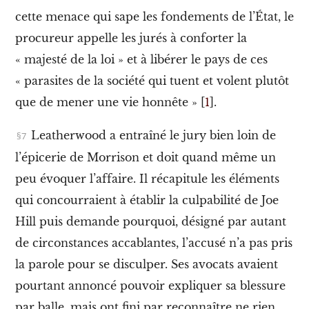
é
cette menace qui sape les fondements de l’État, le
I
V
procureur appelle les jurés à conforter la
.
« majesté de la loi » et à libérer le pays de ces
L
e
« parasites de la société qui tuent et volent plutôt
c
que de mener une vie honnête »
[
1
]
.
o
u
p
Leatherwood a entraîné le jury bien loin de
m
o
l’épicerie de Morrison et doit quand même un
n
peu évoquer l’affaire.
Il récapitule les éléments
t
é
qui concourraient à établir la culpabilité de Joe
m
o
Hill
puis
demande pourquoi, désigné par autant
d
de circonstances accablantes, l’accusé n’a pas pris
è
l
la parole pour se disculper. Ses avocats avaient
e
pourtant annoncé pouvoir expliquer sa blessure
V
.
par balle, mais ont fini par reconnaître ne rien