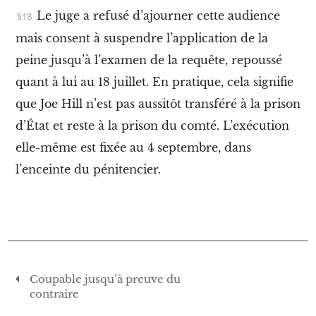
I
Le juge a refusé d’ajourner cette audience
.
mais consent à suspendre l’application de la
J
o
peine jusqu’à l’examen de la requête, repoussé
e
H
quant à lui au 18 juillet. En pratique, cela signifie
i
que Joe Hill n’est pas aussitôt transféré à la prison
l
l
d’État et reste à la prison du comté. L’exécution
,
l
elle-même est fixée au 4 septembre, dans
e
l’enceinte du pénitencier.
s
w
o
b
b
l
i
e
Coupable jusqu’à preuve du
s
e
contraire
t