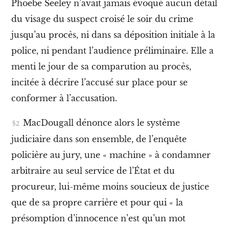
Phoebe Seeley n’avait jamais évoqué aucun détail
o
n
du visage du suspect croisé le soir du crime
d
i
jusqu’au procès, ni dans sa déposition initiale à la
s
p
police, ni pendant l’audience préliminaire. Elle a
o
n
menti le jour de sa comparution au procès,
i
b
l
incitée à décrire l’accusé sur place pour se
e
conformer à l’accusation
.
À
p
MacDougall dénonce alors le système
r
o
judiciaire dans son ensemble, de l’enquête
p
o
policière au jury, une « machine » à condamner
s
arbitraire au seul service de l’État et du
/
A
procureur, lui-même moins soucieux de justice
b
o
que de sa propre carrière et pour qui « la
u
présomption d’innocence n’est qu’un mot
t