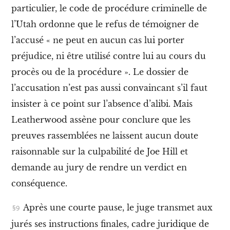
o
particulier, le code de procédure criminelle de
l
o
l’Utah ordonne que le refus de témoigner de
g
l’accusé « ne peut en aucun cas lui porter
i
e
préjudice, ni être utilisé contre lui au cours du
s
procès ou de la procédure ». Le dossier de
V
I
l’accusation n’est pas aussi convaincant s’il faut
I
insister à ce point sur l’absence d’alibi. Mais
.
L
Leatherwood assène pour conclure que les
’
I
preuves rassemblées ne laissent aucun doute
W
raisonnable sur la culpabilité de Joe Hill et
W
e
demande au jury de rendre un verdict en
t
conséquence
.
l
a
q
Après une courte pause,
le juge transmet aux
u
e
jurés ses instructions finales, cadre juridique de