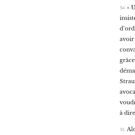
« 
insis
d’ord
avoir
conva
grâce
démar
Strau
avoca
voudr
à
dire
Al