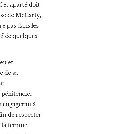
Cet aparté doit
cise de McCarty,
e pas dans les
vélée quelques
ieu et
e de sa
er
 pénitencier
s’engagerait à
in de respecter
e la femme