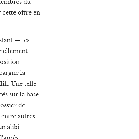
 membres du
 cette offre en
stant — les
rmellement
position
pargne la
ill. Une telle
ès sur la base
ossier de
 entre autres
n alibi
d’après