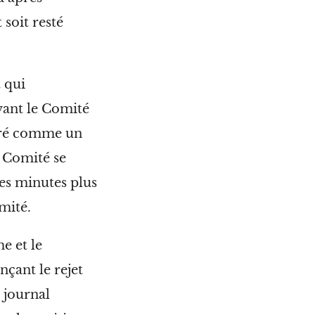
soit resté
t qui
vant le Comité
déré comme un
 Comité se
ues minutes plus
mité.
e et le
çant le rejet
u journal