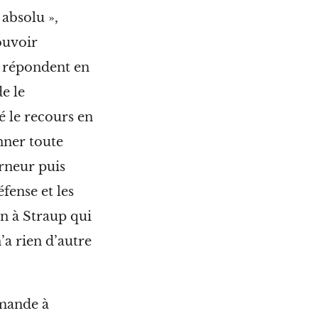
 absolu »,
pouvoir
s répondent en
e le
 le recours en
nner toute
erneur puis
fense et les
in à Straup qui
’a rien d’autre
emande à