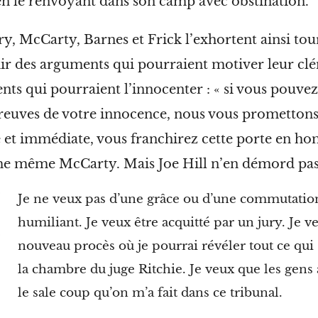
en le renvoyant dans son camp avec
obstination.
ry, McCarty, Barnes et Frick l’exhortent ainsi tou
ir des arguments qui pourraient motiver leur cl
nts qui pourraient l’innocenter : « si vous pouv
reuves de votre innocence, nous vous promettons
e et immédiate, vous franchirez cette porte en hom
me même McCarty. Mais Joe Hill n’en démord
pas
Je ne veux pas d’une grâce ou d’une commutation
humiliant. Je veux être acquitté par un jury. Je v
nouveau procès où je pourrai révéler tout ce qui s
la chambre du juge Ritchie. Je veux que les gen
le sale coup qu’on m’a fait dans ce
tribunal.