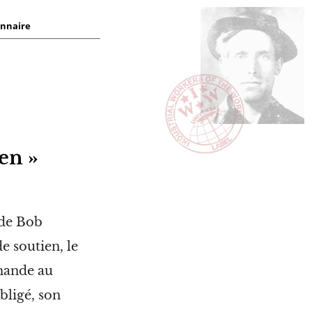
onnaire
en »
 de Bob
e soutien, le
mande au
bligé, son