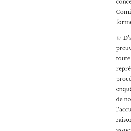
conce
Comit
form
D’
preuv
toute
repré
procé
enquê
de no
l’acc
raiso
assoc