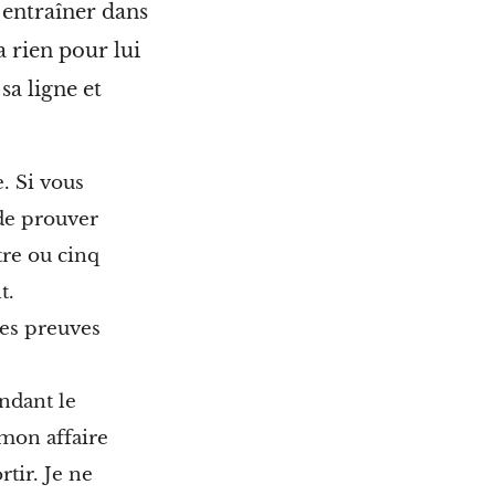
é entraîner dans
a rien pour lui
sa ligne et
e. Si vous
de prouver
re ou cinq
t.
es preuves
ndant le
 mon affaire
tir. Je ne