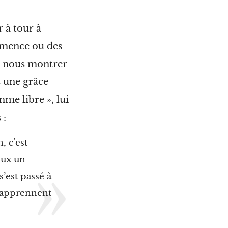
r à tour à
émence ou des
ez nous montrer
 une grâce
me libre », lui
 :
, c’est
eux un
’est passé à
s apprennent