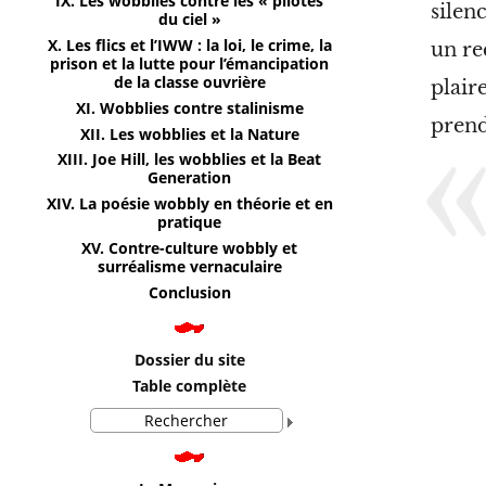
IX. Les wobblies contre les « pilotes
silenc
du ciel »
X. Les flics et l’IWW : la loi, le crime, la
un re
prison et la lutte pour l’émancipation
de la classe ouvrière
plair
XI. Wobblies contre stalinisme
prend
XII. Les wobblies et la Nature
XIII. Joe Hill, les wobblies et la Beat
Generation
XIV. La poésie wobbly en théorie et en
pratique
XV. Contre-culture wobbly et
surréalisme vernaculaire
Conclusion
Dossier du site
Table complète