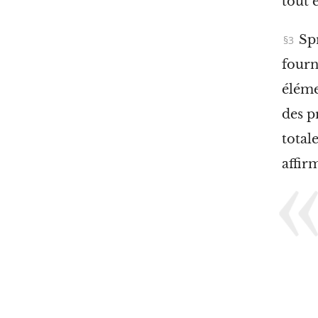
tout 
Sp
fourn
éléme
des p
total
affir