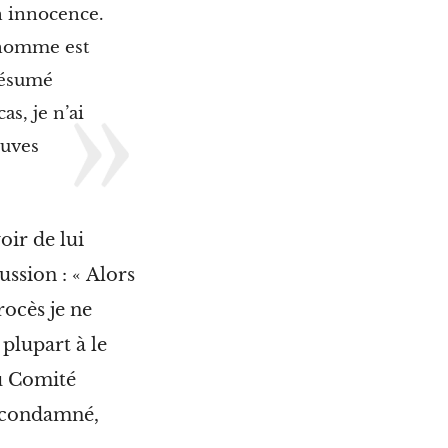
n innocence.
n homme est
résumé
as, je n’ai
euves
oir de lui
ussion : « Alors
rocès je ne
plupart à le
u Comité
e condamné,