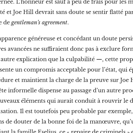
rnée.
L’honneur est sauf à peu de frais pour les
é et Joe Hill devrait sans doute se sentir flatté par
e de
gentleman’s
agreement
.
apparence généreuse et concédant un doute persi
es avancées ne suffiraient donc pas à exclure fo
 autre explication que la culpabilité —, cette pro
sente un compromis acceptable pour l’état, qui é
dure et maintient la charge de la preuve sur Joe H
te informelle dispense au passage d’un autre proc
uveaux éléments qui aurait conduit à rouvrir le d
usation. Il est toutefois peu probable par exemple,
ns de douter de la bonne foi de la manœuvre, qu’u
iant la famille Eselius, ce « repaire de criminels » 