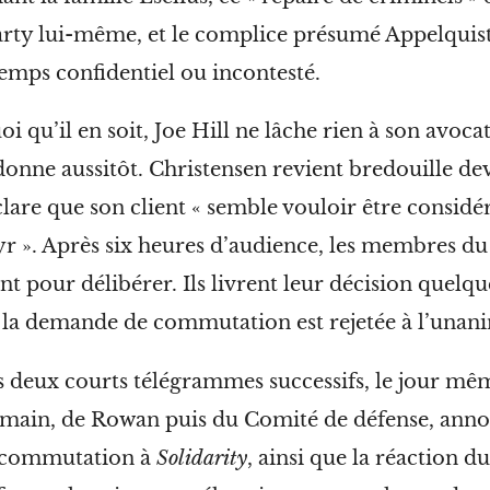
ty lui-même, et le complice présumé Appelquist 
emps confidentiel ou
incontesté.
i qu’il en soit, Joe Hill ne lâche rien à son avoca
onne aussitôt. Christensen revient bredouille de
clare que son client « semble vouloir être consi
r ». Après six heures d’audience, les membres du
ent pour délibérer. Ils livrent leur décision quelq
: la demande de commutation est rejetée à
l’unani
s deux courts télégrammes successifs, le jour mêm
main, de Rowan puis du Comité de défense, annon
 commutation à
Solidarity
, ainsi que la réaction d