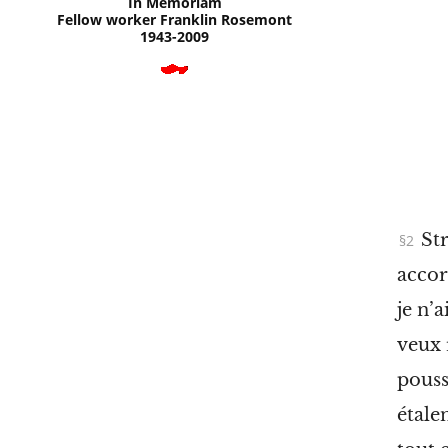
In Memoriam
Fellow worker Franklin Rosemont
1943-2009
≡
×
Str
accor
je n’
veux 
pouss
étale