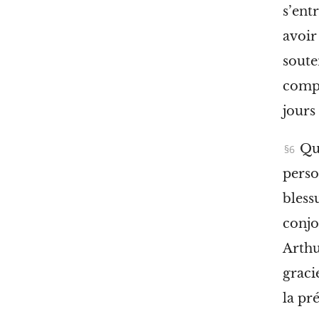
s’ent
avoir
soute
compt
jours
Que
perso
bless
conjo
Arthu
graci
la pr