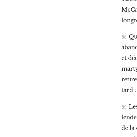
McCar
longt
Quo
aband
et dé
marty
retir
tard 
Le
lende
de la